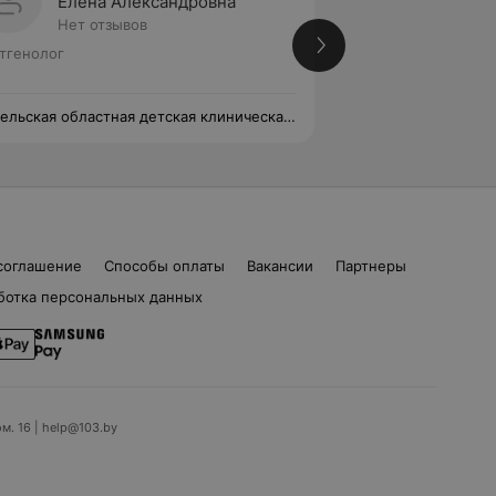
Елена Александровна
Алина
Нет отзывов
Нет от
тгенолог
Рентгенолог
ельская областная детская клиническая
Гомельская област
ьница
больница
соглашение
Способы оплаты
Вакансии
Партнеры
ботка персональных данных
ом. 16 | help@103.by