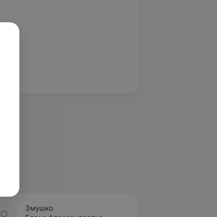
Змушко
Лутюк