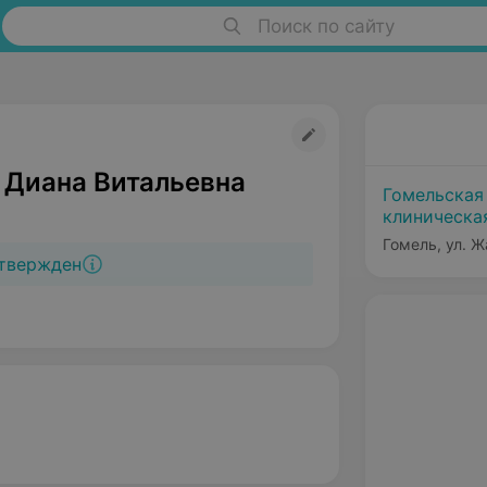
Поиск по сайту
 Диана Витальевна
Гомельская
клиническа
Гомель, ул. Ж
твержден