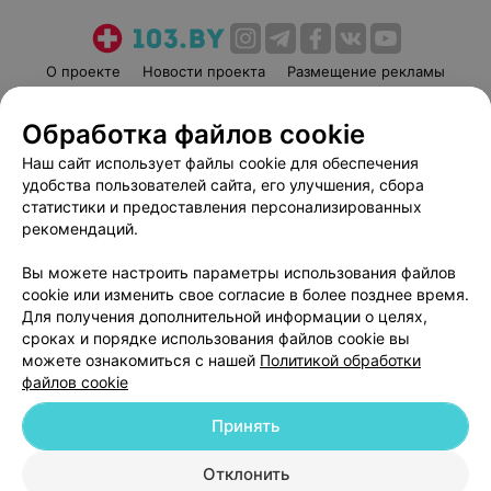
О проекте
Новости проекта
Размещение рекламы
Медицинский маркетинг
Публичный договор
Обработка файлов cookie
Пользовательское соглашение
Способы оплаты
Наш сайт использует файлы cookie для обеспечения
Вакансии
Партнеры
удобства пользователей сайта, его улучшения, сбора
Написать руководителю 103.by
статистики и предоставления персонализированных
Написать в поддержку
рекомендаций.
Персональные настройки cookie
Вы можете настроить параметры использования файлов
Обработка персональных данных
cookie или изменить свое согласие в более позднее время.
Для получения дополнительной информации о целях,
сроках и порядке использования файлов cookie вы
можете ознакомиться с нашей
Политикой обработки
файлов cookie
Принять
© 2026 ООО «Артокс Лаб», УНП 191700409
| 220012, Республика Беларусь,
г. Минск, улица Толбухина, 2, пом. 16 | help@103.by
Отклонить