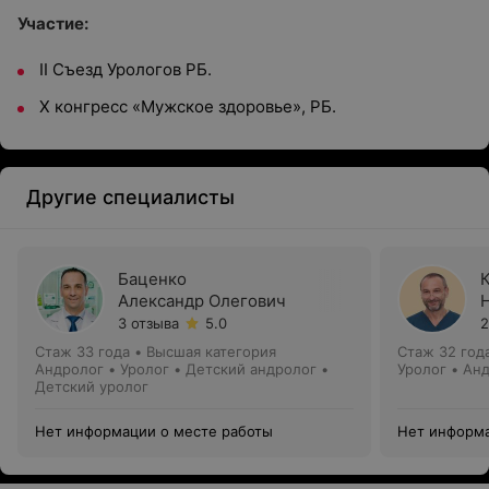
Участие:
II Съезд Урологов РБ.
X конгресс «Мужское здоровье», РБ.
Другие специалисты
Баценко
Александр Олегович
3 отзыва
5.0
2
Стаж 33 года
•
Высшая категория
Стаж 32 год
Андролог • Уролог • Детский андролог •
Уролог • Ан
Детский уролог
Нет информации о месте работы
Нет информа