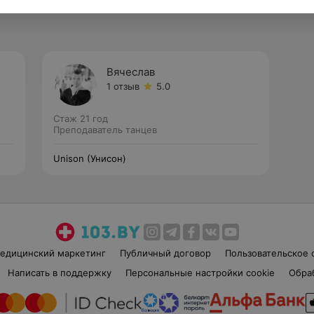
Вячеслав
1 отзыв
5.0
Стаж 21 год
Преподаватель танцев
Unison (Унисон)
едицинский маркетинг
Публичный договор
Пользовательское 
Написать в поддержку
Персональные настройки cookie
Обра