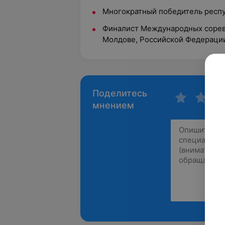
Многократный победитель респу
Финалист Международных соревн
Молдове, Российской Федераци
Поделитесь
мнением