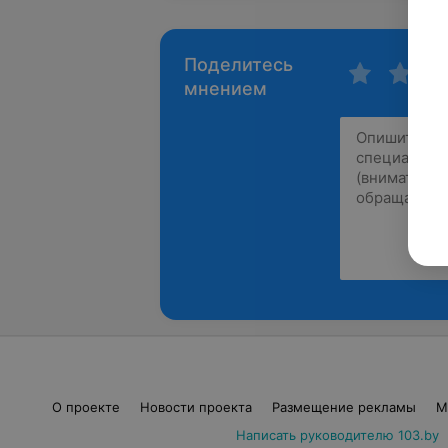
Поделитесь
мнением
О проекте
Новости проекта
Размещение рекламы
М
Написать руководителю 103.by