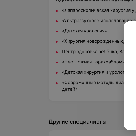
«Лапароскопическая хирургия у
«Ультразвуковое исследование 
«Детская урология»
«Хирургия новорожденных, диаг
Центр здоровья ребёнка, Варшав
«Неотложная торакоабдоминальн
«Детская хирургия и урология в 
«Современные методы диагности
детей»
Другие специалисты