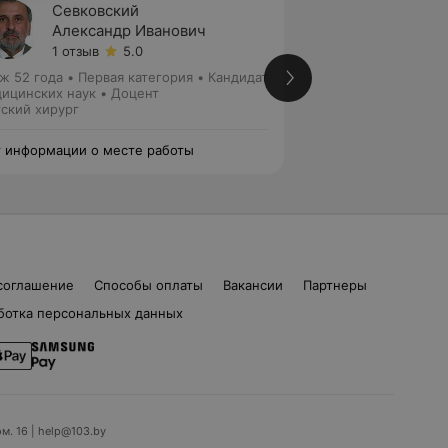
Севковский
Хомич
Александр Иванович
Влади
1 отзыв
5.0
Нет от
ж 52 года
•
Первая категория
•
Кандидат
Стаж 45 лет
•
Выс
ицинских наук • Доцент
Кандидат медицин
ский хирург
Детский хирург
 информации о месте работы
Нет информации о
соглашение
Способы оплаты
Вакансии
Партнеры
ботка персональных данных
ом. 16 | help@103.by