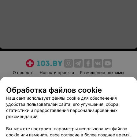
О проекте
Новости проекта
Размещение рекламы
Медицинский маркетинг
Публичный договор
Обработка файлов cookie
Пользовательское соглашение
Способы оплаты
Наш сайт использует файлы cookie для обеспечения
Вакансии
Партнеры
удобства пользователей сайта, его улучшения, сбора
Написать руководителю 103.by
статистики и предоставления персонализированных
Написать в поддержку
рекомендаций.
Персональные настройки cookie
Вы можете настроить параметры использования файлов
Обработка персональных данных
cookie или изменить свое согласие в более позднее время.