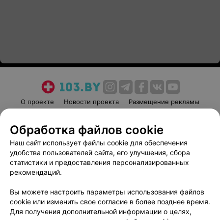
О проекте
Новости проекта
Размещение рекламы
Медицинский маркетинг
Публичный договор
Обработка файлов cookie
Пользовательское соглашение
Способы оплаты
Наш сайт использует файлы cookie для обеспечения
Вакансии
Партнеры
удобства пользователей сайта, его улучшения, сбора
Написать руководителю 103.by
статистики и предоставления персонализированных
Написать в поддержку
рекомендаций.
Персональные настройки cookie
Вы можете настроить параметры использования файлов
Обработка персональных данных
cookie или изменить свое согласие в более позднее время.
Для получения дополнительной информации о целях,