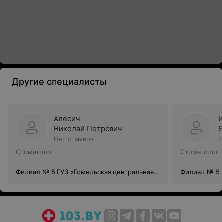
Другие специалисты
Алесич
Николай Петрович
Нет отзывов
Н
Стоматолог
Стоматолог
Филиал № 5 ГУЗ «Гомельская центральная
Филиал № 5 
городская стоматологическая поликлиника»
городская с