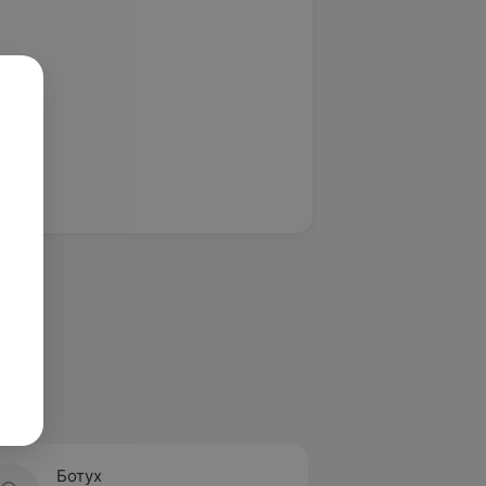
Ботух
Бриле