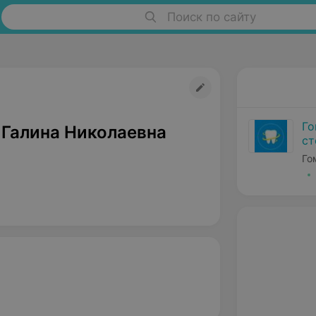
Поиск по сайту
Го
 Галина Николаевна
ст
Го