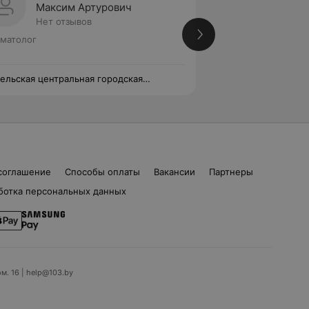
Максим Артурович
Снежа
Нет отзывов
Нет от
матолог
Стоматолог
ельская центральная городская
Гомельская центра
матологическая поликлиника
стоматологическа
соглашение
Способы оплаты
Вакансии
Партнеры
ботка персональных данных
ом. 16 | help@103.by