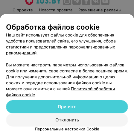
О проекте
Новости проекта
Размещение рекламы
Медицинский маркетинг
Публичный договор
Обработка файлов cookie
Пользовательское соглашение
Способы оплаты
Наш сайт использует файлы cookie для обеспечения
Вакансии
Партнеры
удобства пользователей сайта, его улучшения, сбора
Написать руководителю 103.by
статистики и предоставления персонализированных
Написать в поддержку
рекомендаций.
Персональные настройки cookie
Вы можете настроить параметры использования файлов
Обработка персональных данных
cookie или изменить свое согласие в более позднее время.
Для получения дополнительной информации о целях,
сроках и порядке использования файлов cookie вы
можете ознакомиться с нашей
Политикой обработки
файлов cookie
Принять
© 2026 ООО «Артокс Лаб», УНП 191700409
| 220012, Республика Беларусь,
г. Минск, улица Толбухина, 2, пом. 16 | help@103.by
Отклонить
Служба поддержки
+375 291212755
Персональные настройки Cookie