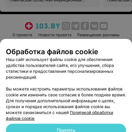
Гомельская областная инфекционная
Гомельская 
клиническая больница
клиническая
О проекте
Новости проекта
Размещение рекламы
Медицинский маркетинг
Публичный договор
Обработка файлов cookie
Пользовательское соглашение
Способы оплаты
Наш сайт использует файлы cookie для обеспечения
Вакансии
Партнеры
удобства пользователей сайта, его улучшения, сбора
Написать руководителю 103.by
статистики и предоставления персонализированных
Написать в поддержку
рекомендаций.
Персональные настройки cookie
Вы можете настроить параметры использования файлов
Обработка персональных данных
cookie или изменить свое согласие в более позднее время.
Для получения дополнительной информации о целях,
сроках и порядке использования файлов cookie вы
можете ознакомиться с нашей
Политикой обработки
файлов cookie
Принять