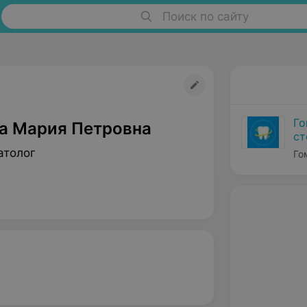
Поиск по сайту
Го
а Мария Петровна
ст
атолог
Го