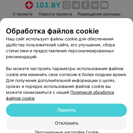
О проекте
Новости проекта
Размещение рекламы
Медицинский маркетинг
Публичный договор
Обработка файлов cookie
Пользовательское соглашение
Способы оплаты
Наш сайт использует файлы cookie для обеспечения
Вакансии
Партнеры
удобства пользователей сайта, его улучшения, сбора
Написать руководителю 103.by
статистики и предоставления персонализированных
Написать в поддержку
рекомендаций.
Персональные настройки cookie
Вы можете настроить параметры использования файлов
Обработка персональных данных
cookie или изменить свое согласие в более позднее время.
Для получения дополнительной информации о целях,
сроках и порядке использования файлов cookie вы
можете ознакомиться с нашей
Политикой обработки
файлов cookie
Принять
© 2026 ООО «Артокс Лаб», УНП 191700409
| 220012, Республика Беларусь,
г. Минск, улица Толбухина, 2, пом. 16 | help@103.by
Отклонить
Служба поддержки
+375 291212755
Персональные настройки Cookie