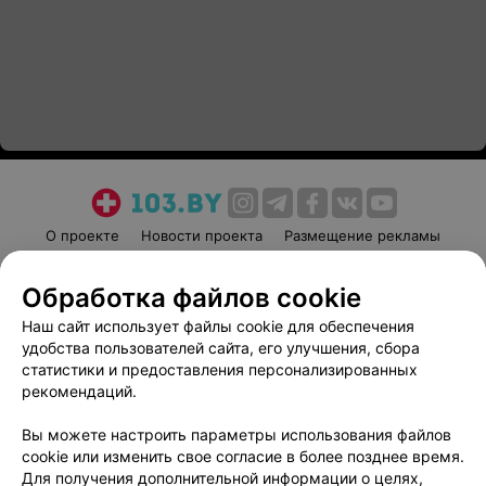
О проекте
Новости проекта
Размещение рекламы
Медицинский маркетинг
Публичный договор
Обработка файлов cookie
Пользовательское соглашение
Способы оплаты
Наш сайт использует файлы cookie для обеспечения
Вакансии
Партнеры
удобства пользователей сайта, его улучшения, сбора
Написать руководителю 103.by
статистики и предоставления персонализированных
Написать в поддержку
рекомендаций.
Персональные настройки cookie
Вы можете настроить параметры использования файлов
Обработка персональных данных
cookie или изменить свое согласие в более позднее время.
Для получения дополнительной информации о целях,