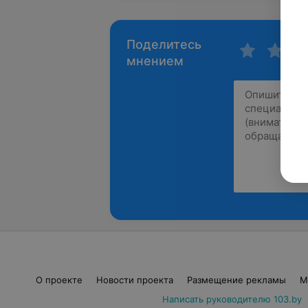
Поделитесь
мнением
О проекте
Новости проекта
Размещение рекламы
М
Написать руководителю 103.by