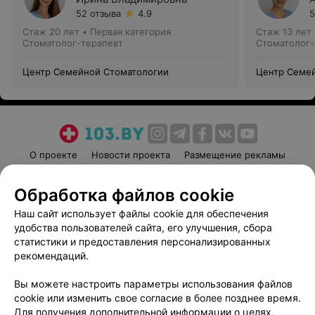
52 отзыва
4.9
5
Стаж 20 лет
•
Первая категория
Стаж 13 лет
Стоматолог-терапевт
Стоматолог-
Центр Семейной Стоматологии
Центр Семе
О проекте
Новости проекта
Размещение рекламы
Медицинский маркетинг
Публичный договор
Обработка файлов cookie
Пользовательское соглашение
Способы оплаты
Наш сайт использует файлы cookie для обеспечения
Вакансии
Партнеры
удобства пользователей сайта, его улучшения, сбора
Написать руководителю 103.by
статистики и предоставления персонализированных
Написать в поддержку
рекомендаций.
Персональные настройки cookie
Вы можете настроить параметры использования файлов
Обработка персональных данных
cookie или изменить свое согласие в более позднее время.
Для получения дополнительной информации о целях,