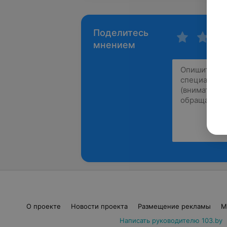
Поделитесь
мнением
О проекте
Новости проекта
Размещение рекламы
М
Написать руководителю 103.by