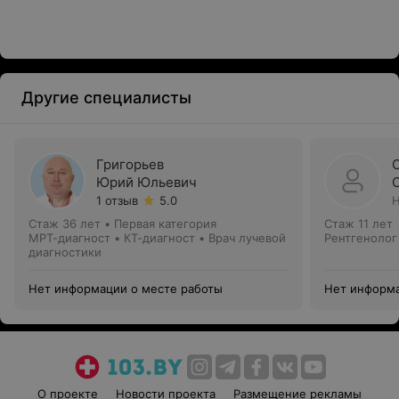
Другие специалисты
Григорьев
Юрий Юльевич
1 отзыв
5.0
Н
Стаж 36 лет
•
Первая категория
Стаж 11 лет
МРТ-диагност • КТ-диагност • Врач лучевой
Рентгенолог
диагностики
Нет информации о месте работы
Нет информа
О проекте
Новости проекта
Размещение рекламы