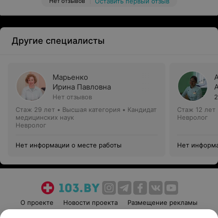
Нет отзывов
Оставить первый отзыв
Другие специалисты
Марьенко
Ирина Павловна
Нет отзывов
2
Стаж 29 лет
•
Высшая категория
•
Кандидат
Стаж 12 лет
медицинских наук
Невролог
Невролог
Нет информации о месте работы
Нет информа
О проекте
Новости проекта
Размещение рекламы
Медицинский маркетинг
Публичный договор