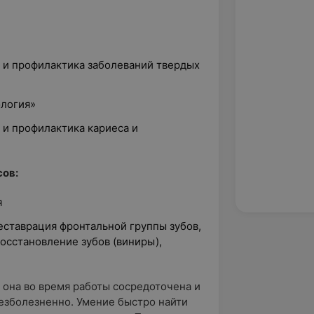
е и профилактика заболеваний твердых
ология»
е и профилактика кариеса и
ов:
я
еставрация фронтальной группы зубов,
осстановление зубов (виниры),
она во время работы сосредоточена и
езболезненно. Умение быстро найти