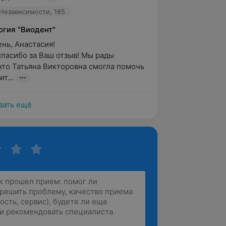
 Независимости, 185
огия "Виодент"
ь, Анастасия!

пасибо за Ваш отзыв! Мы рады 
что Татьяна Викторовна смогла помочь 
т...
зать ещё