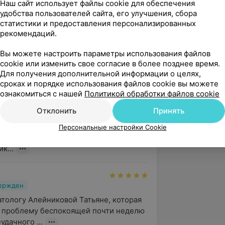
Наш сайт использует файлы cookie для обеспечения
удобства пользователей сайта, его улучшения, сбора
ич
статистики и предоставления персонализированных
вержден
Рекомендую
рекомендаций.
 свою искреннюю благодарность 
Вы можете настроить параметры использования файлов
атьяне Викторовне за ее 
cookie или изменить свое согласие в более позднее время.
зм и доброжелательность. До...
Для получения дополнительной информации о целях,
 Независимости, 185
сроках и порядке использования файлов cookie вы можете
ознакомиться с нашей
Политикой обработки файлов cookie
огия "Виодент"
Отклонить
Принять
ь, Ольга.

спасибо за ваш душевный отзыв! Мы 
Персональные настройки Cookie
 Вы нашли своего стоматолога в лице 
к...
вержден
тологу Алейниковой Татьяне, которая 
 проблему беспокоящей почти неделю 
удачного ...