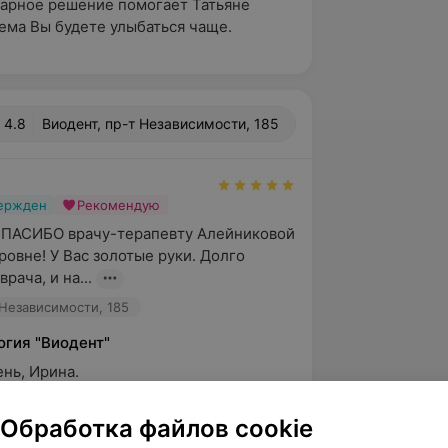
нарное решение помогает Татьяне
ема Вы будете улыбаться чаще.
4.8
Виодент, пр-т Независимости, 185
вержден
Рекомендую
СПАСИБО врачу-терапевту Алейниковой 
овне! У Вас золотые руки. Долго 
рача, и на...
 Независимости, 185
огия "Виодент"
ь, Ирина.

а Ваши теплые слова. Обязательно 
 Вашу благодарность Татьяне 
Обработка файлов cookie
е. Мы стрем...