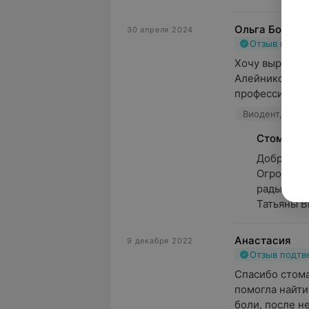
Ольга Бобров
30 апреля 2024
Отзыв подт
Хочу выразить
Алейниковой Т
профессионали
Виодент, пр-т
Стоматол
Добрый ден
Огромное 
рады, что
Татьяны Ви
Анастасия
9 декабря 2022
Отзыв подт
Спасибо стома
помогла найти
боли, после не