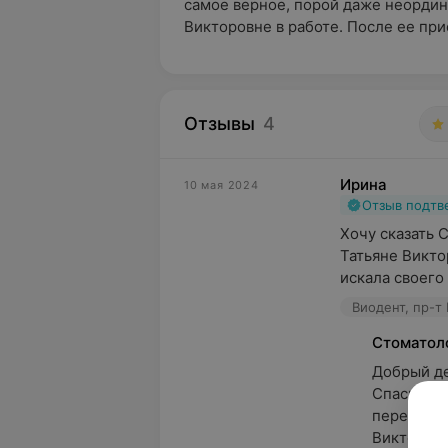
самое верное, порой даже неорди
Викторовне в работе. После ее при
Отзывы
4
Ирина
10 мая 2024
Отзыв подт
Хочу сказать 
Татьяне Виктор
искала своего в
Виодент, пр-т
Стоматол
Добрый ден
Спасибо з
передадим
Викторовн