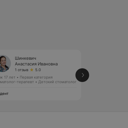
Шинкевич
Богом
Анастасия Ивановна
Алекс
1 отзыв
5.0
Нет от
ж 17 лет
•
Первая категория
Стаж 10 лет
•
Втор
матолог-терапевт • Детский стоматолог
Стоматолог-терап
дент
Виодент