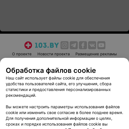
О проекте
Новости проекта
Размещение рекламы
Медицинский маркетинг
Публичный договор
Обработка файлов cookie
Пользовательское соглашение
Способы оплаты
Наш сайт использует файлы cookie для обеспечения
Вакансии
Партнеры
удобства пользователей сайта, его улучшения, сбора
Написать руководителю 103.by
статистики и предоставления персонализированных
Написать в поддержку
рекомендаций.
Персональные настройки cookie
Вы можете настроить параметры использования файлов
Обработка персональных данных
cookie или изменить свое согласие в более позднее время.
Для получения дополнительной информации о целях,
сроках и порядке использования файлов cookie вы