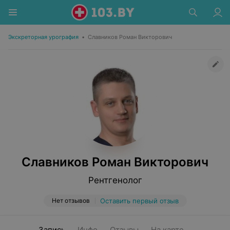
Экскреторная урография
•
Славников Роман Викторович
Славников Роман Викторович
Рентгенолог
Нет отзывов
Оставить первый отзыв
Запись
Инфо
Отзывы
На карте