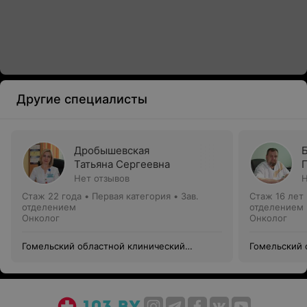
Другие специалисты
Дробышевская
Татьяна Сергеевна
Нет отзывов
Н
Стаж 22 года
•
Первая категория
•
Зав.
Стаж 16 лет
отделением
отделением
Онколог
Онколог
Гомельский областной клинический
Гомельский 
онкологический диспансер
онкологичес