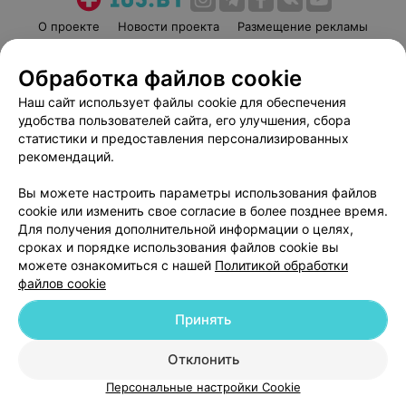
О проекте
Новости проекта
Размещение рекламы
Медицинский маркетинг
Публичный договор
Обработка файлов cookie
Пользовательское соглашение
Способы оплаты
Наш сайт использует файлы cookie для обеспечения
Вакансии
Партнеры
удобства пользователей сайта, его улучшения, сбора
Написать руководителю 103.by
статистики и предоставления персонализированных
Написать в поддержку
рекомендаций.
Персональные настройки cookie
Вы можете настроить параметры использования файлов
Обработка персональных данных
cookie или изменить свое согласие в более позднее время.
Для получения дополнительной информации о целях,
сроках и порядке использования файлов cookie вы
можете ознакомиться с нашей
Политикой обработки
файлов cookie
Принять
© 2026 ООО «Артокс Лаб», УНП 191700409
| 220012, Республика Беларусь,
г. Минск, улица Толбухина, 2, пом. 16 | help@103.by
Отклонить
Служба поддержки
+375 291212755
Персональные настройки Cookie