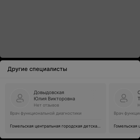
Другие специалисты
Довыдовская
Юлия Викторовна
Нет отзывов
Н
Врач функциональной диагностики
Врач функци
Гомельская центральная городская детская
Гомельская 
поликлиника
поликлиник