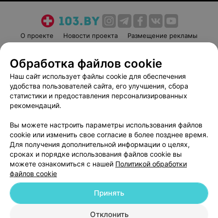
О проекте
Новости проекта
Размещение рекламы
Медицинский маркетинг
Публичный договор
Обработка файлов cookie
Пользовательское соглашение
Способы оплаты
Наш сайт использует файлы cookie для обеспечения
Вакансии
Партнеры
удобства пользователей сайта, его улучшения, сбора
Написать руководителю 103.by
статистики и предоставления персонализированных
Написать в поддержку
рекомендаций.
Персональные настройки cookie
Вы можете настроить параметры использования файлов
Обработка персональных данных
cookie или изменить свое согласие в более позднее время.
Для получения дополнительной информации о целях,
сроках и порядке использования файлов cookie вы
можете ознакомиться с нашей
Политикой обработки
файлов cookie
Принять
© 2026 ООО «Артокс Лаб», УНП 191700409
| 220012, Республика Беларусь,
г. Минск, улица Толбухина, 2, пом. 16 | help@103.by
Отклонить