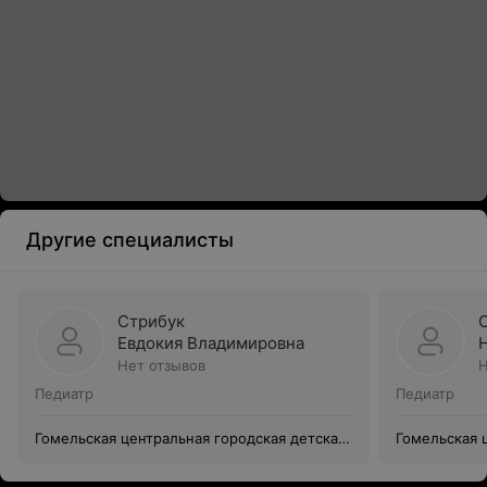
Другие специалисты
Стрибук
Евдокия Владимировна
Нет отзывов
Н
Педиатр
Педиатр
Гомельская центральная городская детская
Гомельская 
поликлиника
поликлиник