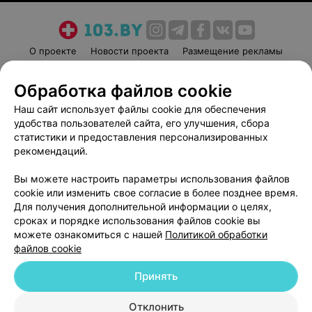
О проекте
Новости проекта
Размещение рекламы
Медицинский маркетинг
Публичный договор
Обработка файлов cookie
Пользовательское соглашение
Способы оплаты
Наш сайт использует файлы cookie для обеспечения
Вакансии
Партнеры
удобства пользователей сайта, его улучшения, сбора
Написать руководителю 103.by
статистики и предоставления персонализированных
Написать в поддержку
рекомендаций.
Персональные настройки cookie
Вы можете настроить параметры использования файлов
Обработка персональных данных
cookie или изменить свое согласие в более позднее время.
Для получения дополнительной информации о целях,
сроках и порядке использования файлов cookie вы
можете ознакомиться с нашей
Политикой обработки
файлов cookie
Принять
© 2026 ООО «Артокс Лаб», УНП 191700409
| 220012, Республика Беларусь,
г. Минск, улица Толбухина, 2, пом. 16 | help@103.by
Отклонить