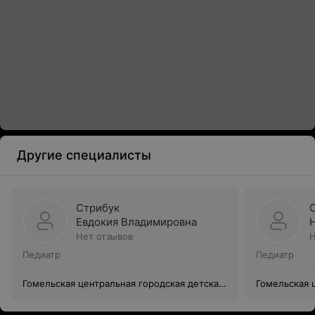
Другие специалисты
Стрибук
Евдокия Владимировна
Нет отзывов
Н
Педиатр
Педиатр
Гомельская центральная городская детская
Гомельская 
поликлиника
поликлиник