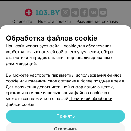
О проекте
Новости проекта
Размещение рекламы
Медицинский маркетинг
Публичный договор
Обработка файлов cookie
Пользовательское соглашение
Способы оплаты
Наш сайт использует файлы cookie для обеспечения
Вакансии
Партнеры
удобства пользователей сайта, его улучшения, сбора
Написать руководителю 103.by
статистики и предоставления персонализированных
Написать в поддержку
рекомендаций.
Персональные настройки cookie
Вы можете настроить параметры использования файлов
Обработка персональных данных
cookie или изменить свое согласие в более позднее время.
Для получения дополнительной информации о целях,
сроках и порядке использования файлов cookie вы
можете ознакомиться с нашей
Политикой обработки
файлов cookie
Принять
© 2026 ООО «Артокс Лаб», УНП 191700409
| 220012, Республика Беларусь,
г. Минск, улица Толбухина, 2, пом. 16 | help@103.by
Отклонить