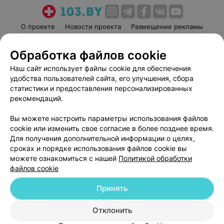
О проекте
Новости проекта
Размещение рекламы
Медицинский маркетинг
Публичный договор
Обработка файлов cookie
Пользовательское соглашение
Способы оплаты
Наш сайт использует файлы cookie для обеспечения
Вакансии
Партнеры
удобства пользователей сайта, его улучшения, сбора
Написать руководителю 103.by
статистики и предоставления персонализированных
Написать в поддержку
рекомендаций.
Персональные настройки cookie
Вы можете настроить параметры использования файлов
Обработка персональных данных
cookie или изменить свое согласие в более позднее время.
Для получения дополнительной информации о целях,
сроках и порядке использования файлов cookie вы
можете ознакомиться с нашей
Политикой обработки
файлов cookie
Принять
© 2026 ООО «Артокс Лаб», УНП 191700409
| 220012, Республика Беларусь,
г. Минск, улица Толбухина, 2, пом. 16 | help@103.by
Отклонить
Служба поддержки
+375 291212755