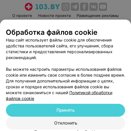
О проекте
Новости проекта
Размещение рекламы
Медицинский маркетинг
Публичный договор
Обработка файлов cookie
Пользовательское соглашение
Способы оплаты
Наш сайт использует файлы cookie для обеспечения
Вакансии
Партнеры
удобства пользователей сайта, его улучшения, сбора
Написать руководителю 103.by
статистики и предоставления персонализированных
Написать в поддержку
рекомендаций.
Персональные настройки cookie
Вы можете настроить параметры использования файлов
Обработка персональных данных
cookie или изменить свое согласие в более позднее время.
Для получения дополнительной информации о целях,
сроках и порядке использования файлов cookie вы
можете ознакомиться с нашей
Политикой обработки
файлов cookie
Принять
© 2026 ООО «Артокс Лаб», УНП 191700409
| 220012, Республика Беларусь,
г. Минск, улица Толбухина, 2, пом. 16 | help@103.by
Отклонить
Служба поддержки
+375 291212755