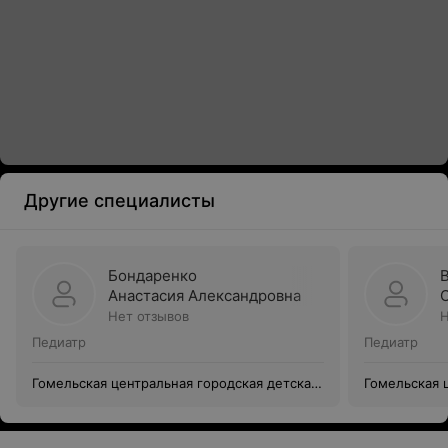
Другие специалисты
Бондаренко
Анастасия Александровна
Нет отзывов
Н
Педиатр
Педиатр
Гомельская центральная городская детская
Гомельская 
поликлиника филиал №5
поликлиник