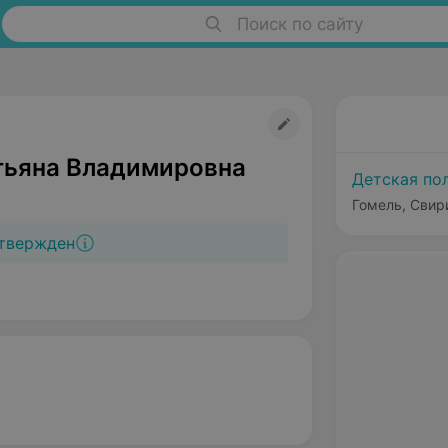
Поиск по сайту
тьяна Владимировна
Детская по
Гомель, Свир
твержден