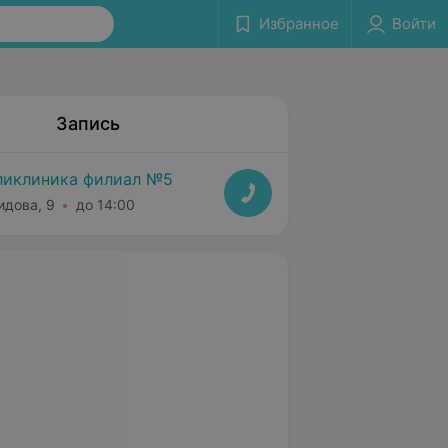
Избранное
Войти
Запись
ликлиника филиал №5
идова, 9
до 14:00