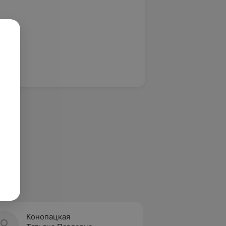
Конопацкая
Кресс