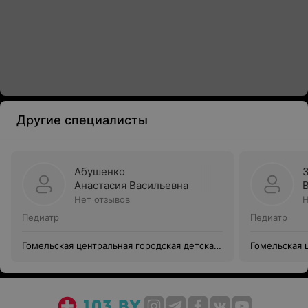
Другие специалисты
Абушенко
Анастасия Васильевна
Нет отзывов
Н
Педиатр
Педиатр
Гомельская центральная городская детская
Гомельская 
клиническая поликлиника, филиал № 5
клиническая