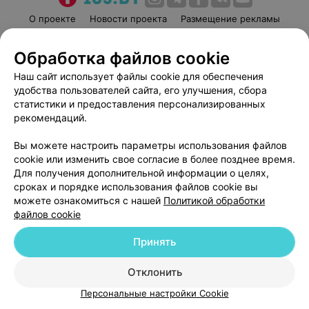
О проекте
Новости проекта
Размещение рекламы
Медицинский маркетинг
Публичный договор
Обработка файлов cookie
Пользовательское соглашение
Способы оплаты
Наш сайт использует файлы cookie для обеспечения
Вакансии
Партнеры
удобства пользователей сайта, его улучшения, сбора
Написать руководителю 103.by
статистики и предоставления персонализированных
Написать в поддержку
рекомендаций.
Персональные настройки cookie
Вы можете настроить параметры использования файлов
Обработка персональных данных
cookie или изменить свое согласие в более позднее время.
Для получения дополнительной информации о целях,
сроках и порядке использования файлов cookie вы
можете ознакомиться с нашей
Политикой обработки
файлов cookie
Принять
© 2026 ООО «Артокс Лаб», УНП 191700409
| 220012, Республика Беларусь,
г. Минск, улица Толбухина, 2, пом. 16 | help@103.by
Отклонить
Служба поддержки
+375 291212755
Персональные настройки Cookie