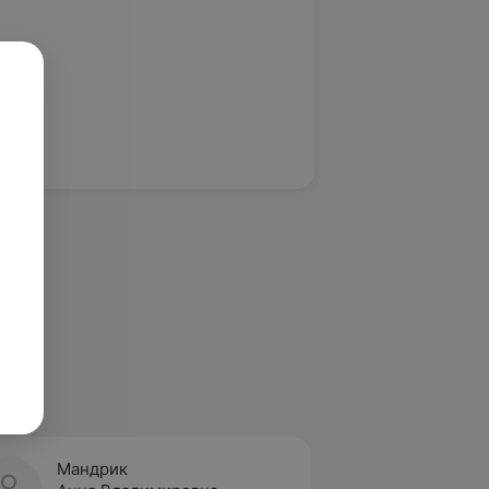
Мандрик
Муха