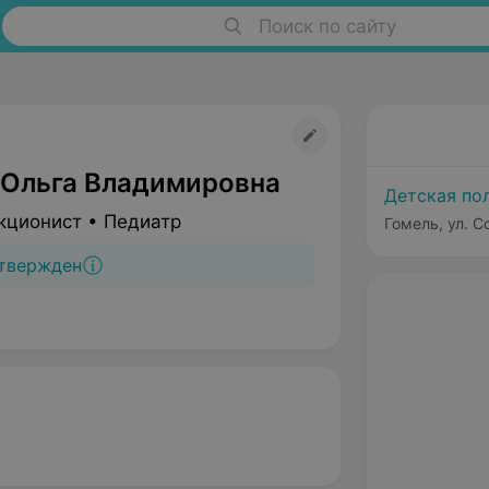
Поиск по сайту
 Ольга Владимировна
Детская по
кционист • Педиатр
Гомель, ул. С
твержден