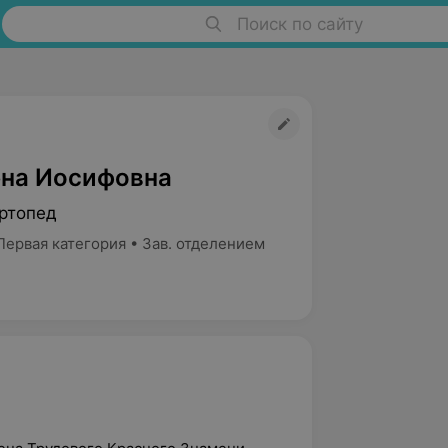
Поиск по сайту
ена Иосифовна
ртопед
Первая категория • Зав. отделением