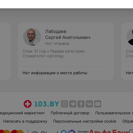
Лабодаев
Сергей Анатольевич
Нет отзывов
Стаж 31 год
•
Первая категория
Ста
Стоматолог-ортопед
Сто
Нет информации о месте работы
Нет
едицинский маркетинг
Публичный договор
Пользовательское 
Написать в поддержку
Персональные настройки cookie
Обра