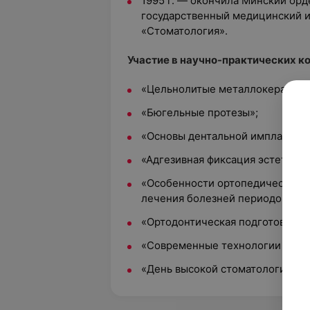
1995 г. — окончила Минский ор
государственный медицинский и
«Стоматология».
Участие в научно-практических к
«Цельнолитые металлокерамиче
«Бюгельные протезы»;
«Основы дентальной имплантаци
«Адгезивная фиксация эстетичес
«Особенности ортопедического,
лечения болезней периодонта»;
«Ортодонтическая подготовка на
«Современные технологии в кли
«День высокой стоматологии в Р