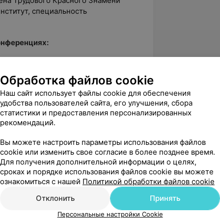
дена Трудового Красного Знамени
нститут, специальность
онференциях:
ские несъёмные протезы»;
Обработка файлов cookie
Наш сайт использует файлы cookie для обеспечения
и»;
удобства пользователей сайта, его улучшения, сбора
статистики и предоставления персонализированных
ких конструкций»;
рекомендаций.
 ортодонтического и хирургического
Вы можете настроить параметры использования файлов
cookie или изменить свое согласие в более позднее время.
 этапах ортопедического лечения»;
Для получения дополнительной информации о целях,
сроках и порядке использования файлов cookie вы можете
нике ортопедической стоматологии»;
ознакомиться с нашей
Политикой обработки файлов cookie
Б» .
Отклонить
Принять
Персональные настройки Cookie