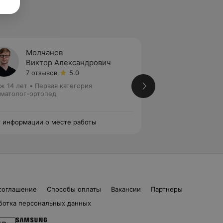
Молчанов
Багик
Виктор Александрович
Давид
7 отзывов
5.0
5 отзы
ж 14 лет
•
Первая категория
Стаж 16 лет
•
Перв
матолог-ортопед
Стоматолог-ортоп
 информации о месте работы
Нет информации о
соглашение
Способы оплаты
Вакансии
Партнеры
ботка персональных данных