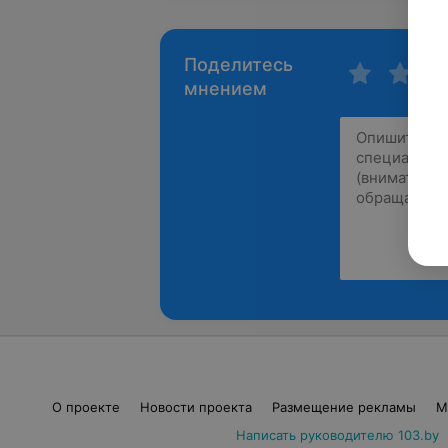
Поделитесь
мнением
О проекте
Новости проекта
Размещение рекламы
М
Написать руководителю 103.by