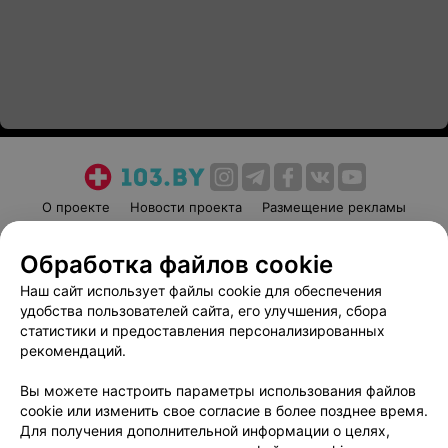
О проекте
Новости проекта
Размещение рекламы
Медицинский маркетинг
Публичный договор
Обработка файлов cookie
Пользовательское соглашение
Способы оплаты
Наш сайт использует файлы cookie для обеспечения
Вакансии
Партнеры
удобства пользователей сайта, его улучшения, сбора
Написать руководителю 103.by
статистики и предоставления персонализированных
Написать в поддержку
рекомендаций.
Персональные настройки cookie
Вы можете настроить параметры использования файлов
Обработка персональных данных
cookie или изменить свое согласие в более позднее время.
Для получения дополнительной информации о целях,