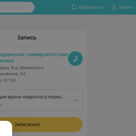
Избранное
Войти
Запись
одненская университетская
иника
одно, б-р Ленинского
мсомола, 52
с 07:30
ция врача-нефролога первой
.
ционной категории
Записаться