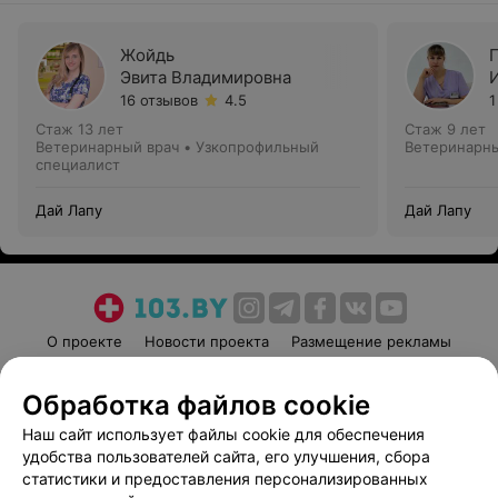
Жойдь
Эвита Владимировна
16 отзывов
4.5
1
Стаж 13 лет
Стаж 9 лет
Ветеринарный врач • Узкопрофильный
Ветеринарны
специалист
Дай Лапу
Дай Лапу
О проекте
Новости проекта
Размещение рекламы
Медицинский маркетинг
Публичный договор
Обработка файлов cookie
Пользовательское соглашение
Способы оплаты
Наш сайт использует файлы cookie для обеспечения
Вакансии
Партнеры
удобства пользователей сайта, его улучшения, сбора
Написать руководителю 103.by
статистики и предоставления персонализированных
Написать в поддержку