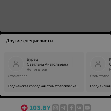
Другие специалисты
Бурец
Светлана Анатольевна
Нет отзывов
Н
Стоматолог
Стоматолог
Гродненская городская стоматологическая
Гродненская
поликлиника №1
поликлиник