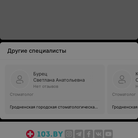
Другие специалисты
Бурец
Светлана Анатольевна
Нет отзывов
Н
Стоматолог
Стоматолог
Гродненская городская стоматологическая
Гродненская
поликлиника №1
поликлиник