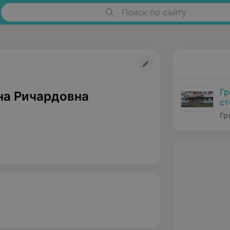
Поиск по сайту
Гр
на Ричардовна
ст
№
Гр