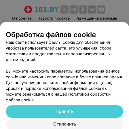
О проекте
Новости проекта
Размещение рекламы
Медицинский маркетинг
Публичный договор
Обработка файлов cookie
Пользовательское соглашение
Способы оплаты
Наш сайт использует файлы cookie для обеспечения
Вакансии
Партнеры
удобства пользователей сайта, его улучшения, сбора
Написать руководителю 103.by
статистики и предоставления персонализированных
Написать в поддержку
рекомендаций.
Персональные настройки cookie
Вы можете настроить параметры использования файлов
Обработка персональных данных
cookie или изменить свое согласие в более позднее время.
Для получения дополнительной информации о целях,
сроках и порядке использования файлов cookie вы
можете ознакомиться с нашей
Политикой обработки
файлов cookie
Принять
© 2026 ООО «Артокс Лаб», УНП 191700409
| 220012, Республика Беларусь,
г. Минск, улица Толбухина, 2, пом. 16 | help@103.by
Отклонить