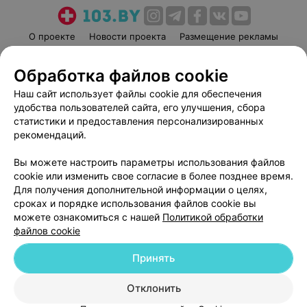
О проекте
Новости проекта
Размещение рекламы
Медицинский маркетинг
Публичный договор
Обработка файлов cookie
Пользовательское соглашение
Способы оплаты
Наш сайт использует файлы cookie для обеспечения
Вакансии
Партнеры
удобства пользователей сайта, его улучшения, сбора
Написать руководителю 103.by
статистики и предоставления персонализированных
Написать в поддержку
рекомендаций.
Персональные настройки cookie
Вы можете настроить параметры использования файлов
Обработка персональных данных
cookie или изменить свое согласие в более позднее время.
Для получения дополнительной информации о целях,
сроках и порядке использования файлов cookie вы
можете ознакомиться с нашей
Политикой обработки
файлов cookie
Принять
© 2026 ООО «Артокс Лаб», УНП 191700409
| 220012, Республика Беларусь,
г. Минск, улица Толбухина, 2, пом. 16 | help@103.by
Отклонить
Служба поддержки
+375 291212755