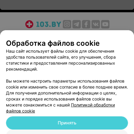
О проекте
Новости проекта
Размещение рекламы
Обработка файлов cookie
Медицинский маркетинг
Публичный договор
Пользовательское соглашение
Способы оплаты
Наш сайт использует файлы cookie для обеспечения
удобства пользователей сайта, его улучшения, сбора
Вакансии
Партнеры
статистики и предоставления персонализированных
Написать руководителю 103.by
рекомендаций.
Написать в поддержку
Вы можете настроить параметры использования файлов
Персональные настройки cookie
cookie или изменить свое согласие в более позднее время.
Обработка персональных данных
Для получения дополнительной информации о целях,
сроках и порядке использования файлов cookie вы
можете ознакомиться с нашей
Политикой обработки
файлов cookie
Принять
© 2026 ООО «Артокс Лаб», УНП 191700409
| 220012, Республика Беларусь,