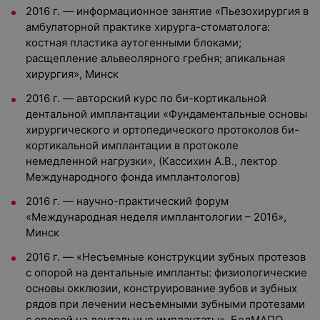
2016 г. — информационное занятие «Пьезохирургия в
амбулаторной практике хирурга-стоматолога:
костная пластика аутогенными блоками;
расщепление альвеолярного гребня; апикальная
хирургия», Минск
2016 г. — авторский курс по би-кортикальной
дентальной имплантации «Фундаментальные основы
хирургического и ортопедического протоколов би-
кортикальной имплантации в протоколе
немедленной нагрузки», (Кассихин А.В., лектор
Международного фонда имплантологов)
2016 г. — научно-практический форум
«Международная неделя имплантологии – 2016»,
Минск
2016 г. — «Несъемные конструкции зубных протезов
с опорой на дентальные импланты: физиологические
основы окклюзии, конструирование зубов и зубных
рядов при лечении несъемными зубными протезами
с опорой на дентальные имплантаты», БелМАПО