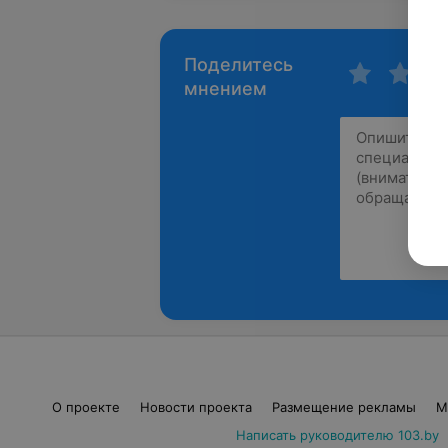
Поделитесь
мнением
О проекте
Новости проекта
Размещение рекламы
М
Написать руководителю 103.by