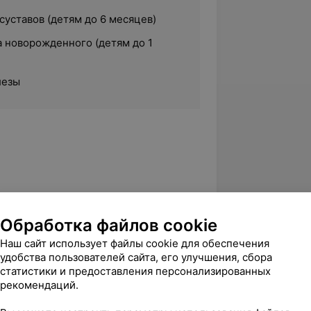
уставов (детям до 6 месяцев)
а новорожденного (детям до 1
лезы
Обработка файлов cookie
Наш сайт использует файлы cookie для обеспечения
а Трудового Красного Знамени
удобства пользователей сайта, его улучшения, сбора
нститут
статистики и предоставления персонализированных
рекомендаций.
вке на уровне высшего образования