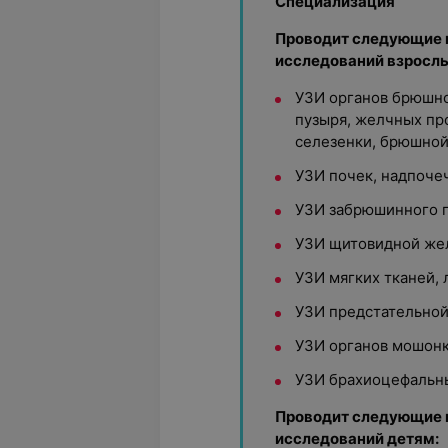
Специализация
Проводит следующие 
исследований взрослы
УЗИ органов брюшно
пузыря, желчных пр
селезенки, брюшной
УЗИ почек, надпоче
УЗИ забрюшинного 
УЗИ щитовидной же
УЗИ мягких тканей,
УЗИ предстательной
УЗИ органов мошон
УЗИ брахиоцефальны
Проводит следующие 
исследований детям: