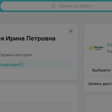
Поиск по сайту
я Ирина Петровна
Ю
Бо
Первая категория
твержден
Выберите 
Запись дост