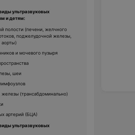
виды ультразвуковых
м и детям:
й полости (печени, желчного
отоков, поджелудочной железы,
 аорты)
чников и мочевого пузыря
пространства
лезы, шеи
 лимфоузлов
 железы (трансабдоминально)
ки
х артерий (БЦА)
виды ультразвуковых