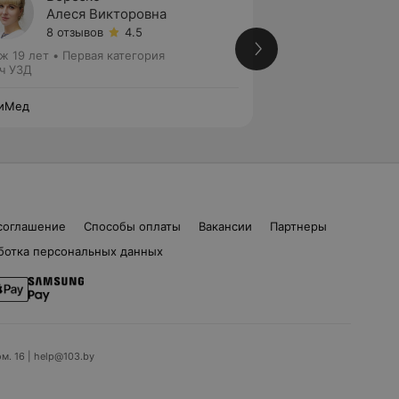
Алеся Викторовна
Марин
8 отзывов
4.5
10 отз
ж 19 лет
•
Первая категория
Стаж 28 лет
•
Пер
ч УЗД
Врач УЗД
иМед
ЮниМед
соглашение
Способы оплаты
Вакансии
Партнеры
ботка персональных данных
ом. 16 | help@103.by