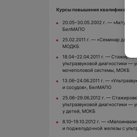
Курсы повышения квалификации:
20.05–30.05.2002 г. — «Актуаль
БелМАПО
25.02.2011 г. — «Семинар для вр
МОДКБ
18.04–22.04.2011 г. — Стажиров
ультразвуковой диагностики — 
мочеполовой системы, МОКБ
13.06–24.06.2011 г. — «Ультразв
и сосудов», БелМАПО
25.06–29.06.2012 г. — Стажиров
ультразвуковой диагностики — у
у детей, МОКБ
8.10–19.10.2012 г. — «Малоинваз
и поджелудочной железы с ульт