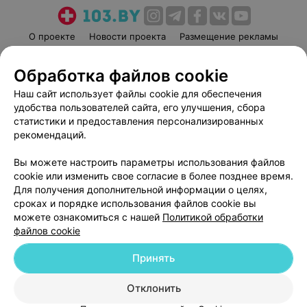
О проекте
Новости проекта
Размещение рекламы
Медицинский маркетинг
Публичный договор
Обработка файлов cookie
Пользовательское соглашение
Способы оплаты
Наш сайт использует файлы cookie для обеспечения
Вакансии
Партнеры
удобства пользователей сайта, его улучшения, сбора
Написать руководителю 103.by
статистики и предоставления персонализированных
Написать в поддержку
рекомендаций.
Персональные настройки cookie
Вы можете настроить параметры использования файлов
Обработка персональных данных
cookie или изменить свое согласие в более позднее время.
Для получения дополнительной информации о целях,
сроках и порядке использования файлов cookie вы
можете ознакомиться с нашей
Политикой обработки
файлов cookie
Принять
© 2026 ООО «Артокс Лаб», УНП 191700409
| 220012, Республика Беларусь,
г. Минск, улица Толбухина, 2, пом. 16 | help@103.by
Отклонить
Служба поддержки
+375 291212755