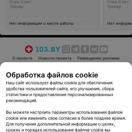
Стаж 6 лет
Стаж 6 лет
Тренер
Тренер
Нет информации о месте работы
Нет информа
О проекте
Новости проекта
Размещение рекламы
Медицинский маркетинг
Публичный договор
Обработка файлов cookie
Пользовательское соглашение
Способы оплаты
Наш сайт использует файлы cookie для обеспечения
Вакансии
Партнеры
удобства пользователей сайта, его улучшения, сбора
Написать руководителю 103.by
статистики и предоставления персонализированных
Написать в поддержку
рекомендаций.
Персональные настройки cookie
Вы можете настроить параметры использования файлов
Обработка персональных данных
cookie или изменить свое согласие в более позднее время.
Для получения дополнительной информации о целях,
сроках и порядке использования файлов cookie вы