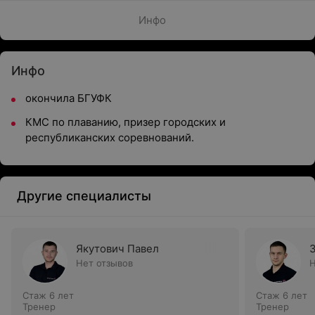
Инфо
Инфо
окончила БГУФК
КМС по плаванию, призер городских и
республиканских соревнований.
Другие специалисты
Якутович Павел
Нет отзывов
Н
Стаж 6 лет
Стаж 6 лет
Тренер
Тренер