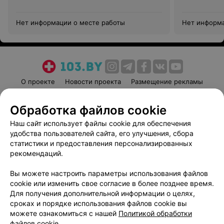
Нет информации о месте работы
Нет информа
О проекте
Новости проекта
Размещение рекламы
Медицинский маркетинг
Публичный договор
Обработка файлов cookie
Пользовательское соглашение
Способы оплаты
Наш сайт использует файлы cookie для обеспечения
Вакансии
Партнеры
удобства пользователей сайта, его улучшения, сбора
Написать руководителю 103.by
статистики и предоставления персонализированных
Написать в поддержку
рекомендаций.
Персональные настройки cookie
Вы можете настроить параметры использования файлов
Обработка персональных данных
cookie или изменить свое согласие в более позднее время.
Для получения дополнительной информации о целях,
сроках и порядке использования файлов cookie вы
можете ознакомиться с нашей
Политикой обработки
файлов cookie