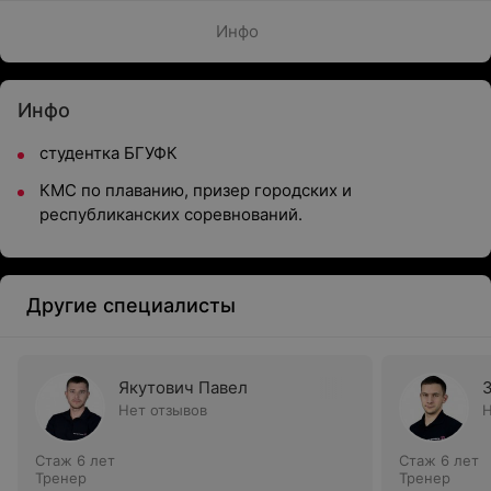
Инфо
Инфо
студентка БГУФК
КМС по плаванию, призер городских и
республиканских соревнований.
Другие специалисты
Якутович Павел
Нет отзывов
Н
Стаж 6 лет
Стаж 6 лет
Тренер
Тренер