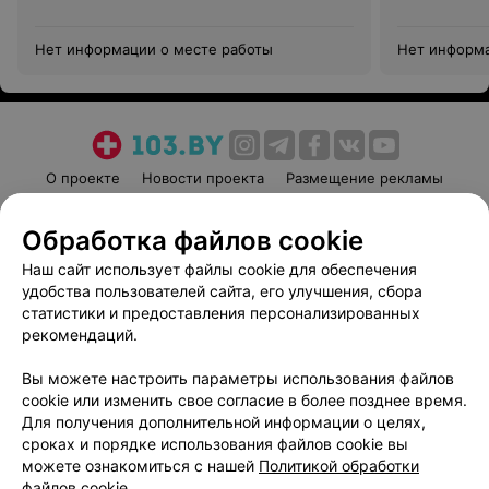
Нет информации о месте работы
Нет информа
О проекте
Новости проекта
Размещение рекламы
Медицинский маркетинг
Публичный договор
Обработка файлов cookie
Пользовательское соглашение
Способы оплаты
Наш сайт использует файлы cookie для обеспечения
Вакансии
Партнеры
удобства пользователей сайта, его улучшения, сбора
Написать руководителю 103.by
статистики и предоставления персонализированных
Написать в поддержку
рекомендаций.
Персональные настройки cookie
Вы можете настроить параметры использования файлов
Обработка персональных данных
cookie или изменить свое согласие в более позднее время.
Для получения дополнительной информации о целях,
сроках и порядке использования файлов cookie вы
можете ознакомиться с нашей
Политикой обработки
файлов cookie