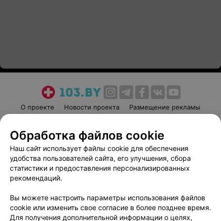
О проекте
Новости проекта
Размещение рекламы
Медицинский маркетинг
Публичный договор
Обработка файлов cookie
Пользовательское соглашение
Способы оплаты
Наш сайт использует файлы cookie для обеспечения
Вакансии
Партнеры
удобства пользователей сайта, его улучшения, сбора
Написать руководителю 103.by
статистики и предоставления персонализированных
Написать в поддержку
рекомендаций.
Персональные настройки cookie
Вы можете настроить параметры использования файлов
Обработка персональных данных
cookie или изменить свое согласие в более позднее время.
Для получения дополнительной информации о целях,