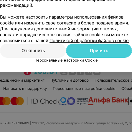
рекомендаций.
Нет отзывов
Вы можете настроить параметры использования файлов
Стаж 6 лет
Ста
cookie или изменить свое согласие в более позднее время.
Мастер маникюра и педикюра • Мастер по
Мас
Для получения дополнительной информации о целях,
восковой депиляции • Мастер маникюра •
Мастер педикюра
сроках и порядке использования файлов cookie вы можете
ознакомиться с нашей
Политикой обработки файлов cookie
Нет информации о месте работы
Нет
Отклонить
Принять
Персональные настройки Cookie
едицинский маркетинг
Публичный договор
Пользовательское 
Написать в поддержку
Персональные настройки cookie
Обра
б», УНП 191700409
| 220012, Республика Беларусь, г. Минск, улица Толбухина, 2, п