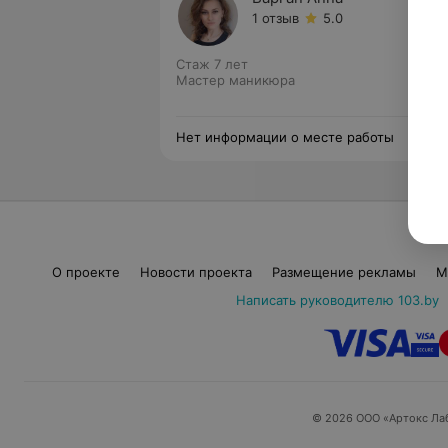
1 отзыв
5.0
Стаж 7 лет
Мастер маникюра
Нет информации о месте работы
О проекте
Новости проекта
Размещение рекламы
М
Написать руководителю 103.by
© 2026 ООО «Артокс Ла