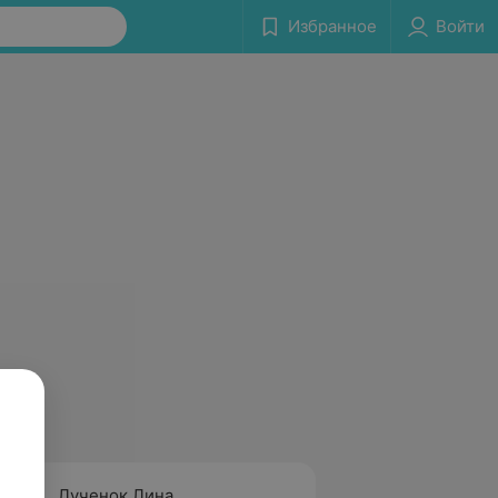
Избранное
Войти
Лученок Лина
Ефиме