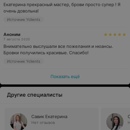
Екатерина прекрасный мастер, брови просто супер ! Я 
очень довольна!
Источник Yclients
Аноним
7 августа 2020
Внимательно выслушали все пожелания и нюансы. 
Бровки получились красивые. Спасибо!
Источник Yclients
Показать ещё
Другие специалисты
Савик Екатерина
Нет отзывов
Н