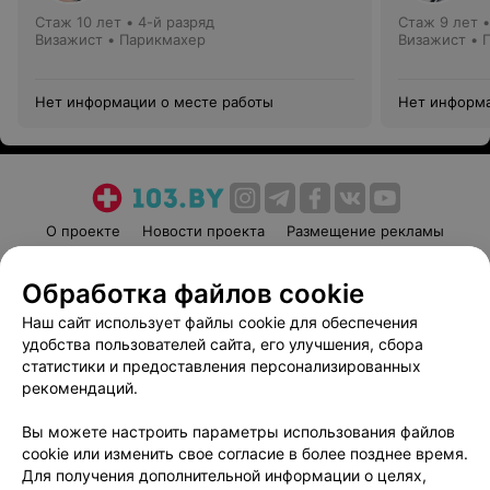
Стаж 10 лет
•
4-й разряд
Стаж 9 лет
Визажист • Парикмахер
Визажист • 
Нет информации о месте работы
Нет информа
О проекте
Новости проекта
Размещение рекламы
Медицинский маркетинг
Публичный договор
Обработка файлов cookie
Пользовательское соглашение
Способы оплаты
Наш сайт использует файлы cookie для обеспечения
Вакансии
Партнеры
удобства пользователей сайта, его улучшения, сбора
Написать руководителю 103.by
статистики и предоставления персонализированных
Написать в поддержку
рекомендаций.
Персональные настройки cookie
Вы можете настроить параметры использования файлов
Обработка персональных данных
cookie или изменить свое согласие в более позднее время.
Для получения дополнительной информации о целях,